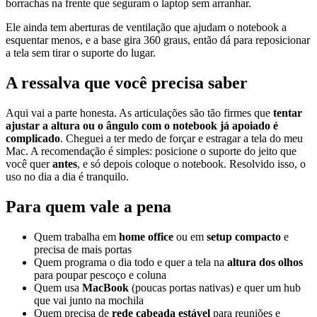
borrachas na frente que seguram o laptop sem arranhar.
Ele ainda tem aberturas de ventilação que ajudam o notebook a
esquentar menos, e a base gira 360 graus, então dá para reposicionar
a tela sem tirar o suporte do lugar.
A ressalva que você precisa saber
Aqui vai a parte honesta. As articulações são tão firmes que
tentar
ajustar a altura ou o ângulo com o notebook já apoiado é
complicado
. Cheguei a ter medo de forçar e estragar a tela do meu
Mac. A recomendação é simples: posicione o suporte do jeito que
você quer
antes
, e só depois coloque o notebook. Resolvido isso, o
uso no dia a dia é tranquilo.
Para quem vale a pena
Quem trabalha em
home office
ou em
setup compacto
e
precisa de mais portas
Quem programa o dia todo e quer a tela na
altura dos olhos
para poupar pescoço e coluna
Quem usa
MacBook
(poucas portas nativas) e quer um hub
que vai junto na mochila
Quem precisa de
rede cabeada estável
para reuniões e