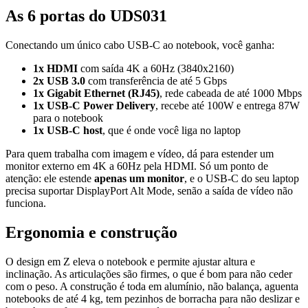
As 6 portas do UDS031
Conectando um único cabo USB-C ao notebook, você ganha:
1x HDMI
com saída 4K a 60Hz (3840x2160)
2x USB 3.0
com transferência de até 5 Gbps
1x Gigabit Ethernet (RJ45)
, rede cabeada de até 1000 Mbps
1x USB-C Power Delivery
, recebe até 100W e entrega 87W
para o notebook
1x USB-C host
, que é onde você liga no laptop
Para quem trabalha com imagem e vídeo, dá para estender um
monitor externo em 4K a 60Hz pela HDMI. Só um ponto de
atenção: ele estende
apenas um monitor
, e o USB-C do seu laptop
precisa suportar DisplayPort Alt Mode, senão a saída de vídeo não
funciona.
Ergonomia e construção
O design em Z eleva o notebook e permite ajustar altura e
inclinação. As articulações são firmes, o que é bom para não ceder
com o peso. A construção é toda em alumínio, não balança, aguenta
notebooks de até 4 kg, tem pezinhos de borracha para não deslizar e