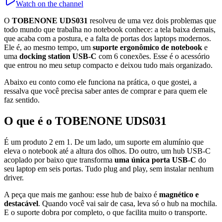
Watch on the channel
O
TOBENONE UDS031
resolveu de uma vez dois problemas que
todo mundo que trabalha no notebook conhece: a tela baixa demais,
que acaba com a postura, e a falta de portas dos laptops modernos.
Ele é, ao mesmo tempo, um
suporte ergonômico de notebook
e
uma
docking station USB-C
com 6 conexões. Esse é o acessório
que entrou no meu setup compacto e deixou tudo mais organizado.
Abaixo eu conto como ele funciona na prática, o que gostei, a
ressalva que você precisa saber antes de comprar e para quem ele
faz sentido.
O que é o TOBENONE UDS031
É um produto 2 em 1. De um lado, um suporte em alumínio que
eleva o notebook até a altura dos olhos. Do outro, um hub USB-C
acoplado por baixo que transforma
uma única porta USB-C
do
seu laptop em seis portas. Tudo plug and play, sem instalar nenhum
driver.
A peça que mais me ganhou: esse hub de baixo é
magnético e
destacável
. Quando você vai sair de casa, leva só o hub na mochila.
E o suporte dobra por completo, o que facilita muito o transporte.