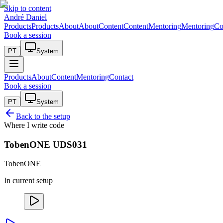
Skip to content
André Daniel
Products
Products
About
About
Content
Content
Mentoring
Mentoring
Co
Book a session
PT
System
Products
About
Content
Mentoring
Contact
Book a session
PT
System
Back to the setup
Where I write code
TobenONE UDS031
TobenONE
In current setup