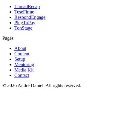
ThreadRecap
TeseFirme
RespondEngage
PlugToPay
TonStage
Pages
About
Content
Setup
Mentoring
Media Kit
Contact
©
2026
André Daniel.
All rights reserved.