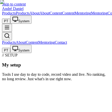
Skip to content
André Daniel
Products
Products
About
About
Content
Content
Mentoring
Mentoring
Co
PT
System
Products
About
Content
Mentoring
Contact
PT
System
// SETUP
My setup
Tools I use day to day to code, record video and live. No ranking,
no long review. Just what's in use right now.
// TOP 3